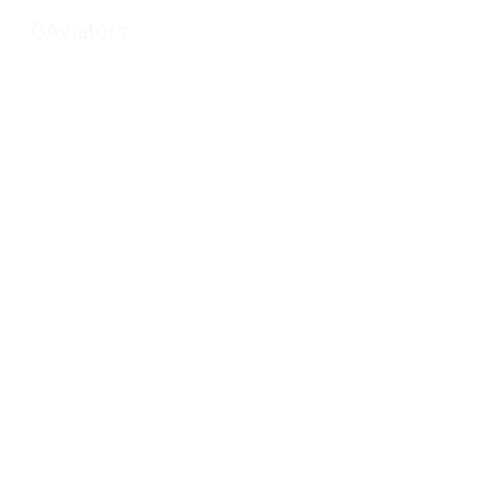
GAviators
Sk