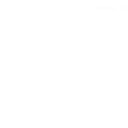
Startseite
Fl
ip to main content
Skip to navigat